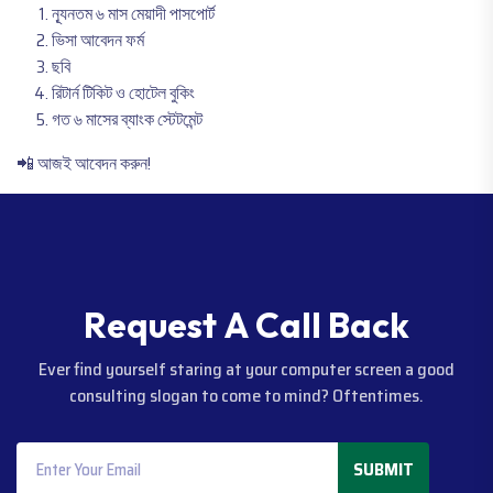
ন্যূনতম ৬ মাস মেয়াদী পাসপোর্ট
ভিসা আবেদন ফর্ম
ছবি
রিটার্ন টিকিট ও হোটেল বুকিং
গত ৬ মাসের ব্যাংক স্টেটমেন্ট
📲 আজই আবেদন করুন!
R
e
q
u
e
s
t
A
C
a
l
l
B
a
c
k
Ever find yourself staring at your computer screen a good
consulting slogan to come to mind? Oftentimes.
SUBMIT