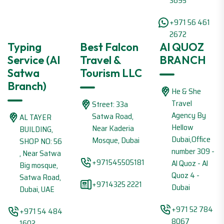
3695
+971 56 461
2672
Typing
Best Falcon
Al QUOZ
Service (Al
Travel &
BRANCH
Satwa
Tourism LLC
Branch)
He & She
Travel
Street: 33a
Agency By
Satwa Road,
AL TAYER
Hellow
Near Kaderia
BUILDING,
Dubai,Office
Mosque, Dubai
SHOP NO: 56
number 309 -
, Near Satwa
+971545505181
Al Quoz - Al
Big mosque,
Quoz 4 -
Satwa Road,
+9714325 2221
Dubai
Dubai, UAE
+971 52 784
+971 54 484
8067
1602