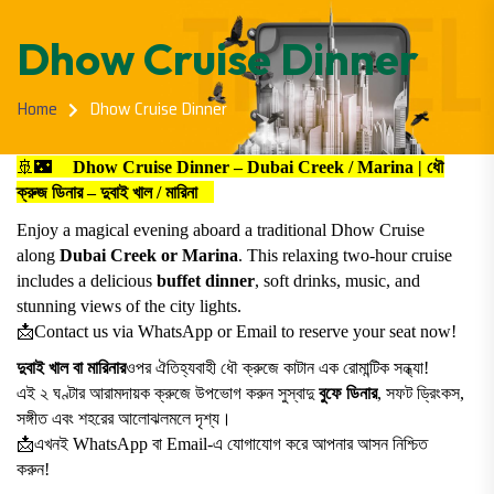
Dhow Cruise Dinner
Home
Dhow Cruise Dinner
🚢🌃
Dhow Cruise Dinner – Dubai Creek / Marina | ধৌ
ক্রুজ ডিনার – দুবাই খাল / মারিনা
Enjoy a magical evening aboard a traditional Dhow Cruise
along
Dubai Creek or Marina
. This relaxing two-hour cruise
includes a delicious
buffet dinner
, soft drinks, music, and
stunning views of the city lights.
📩
Contact us via WhatsApp or Email to reserve your seat now!
দুবাই খাল বা মারিনার
ওপর ঐতিহ্যবাহী ধৌ ক্রুজে কাটান এক রোমান্টিক সন্ধ্যা!
এই ২ ঘণ্টার আরামদায়ক ক্রুজে উপভোগ করুন সুস্বাদু
বুফে ডিনার
, সফট ড্রিংকস,
সঙ্গীত এবং শহরের আলোঝলমলে দৃশ্য।
📩
এখনই WhatsApp বা Email-এ যোগাযোগ করে আপনার আসন নিশ্চিত
করুন!