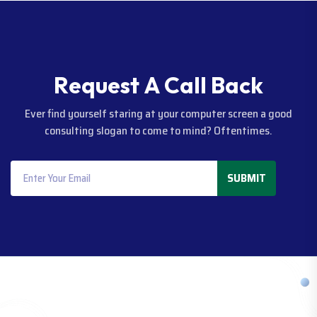
R
e
q
u
e
s
t
A
C
a
l
l
B
a
c
k
Ever find yourself staring at your computer screen a good
consulting slogan to come to mind? Oftentimes.
SUBMIT