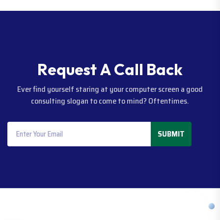
R
e
q
u
e
s
t
A
C
a
l
l
B
a
c
k
Ever find yourself staring at your computer screen a good
consulting slogan to come to mind? Oftentimes.
SUBMIT