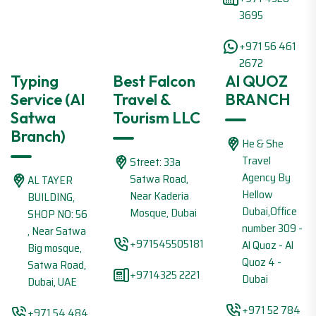
3695
+971 56 461
2672
Typing
Best Falcon
Al QUOZ
Service (Al
Travel &
BRANCH
Satwa
Tourism LLC
Branch)
He & She
Travel
Street: 33a
Agency By
Satwa Road,
AL TAYER
Hellow
Near Kaderia
BUILDING,
Dubai,Office
Mosque, Dubai
SHOP NO: 56
number 309 -
, Near Satwa
+971545505181
Al Quoz - Al
Big mosque,
Quoz 4 -
Satwa Road,
+9714325 2221
Dubai
Dubai, UAE
+971 52 784
+971 54 484