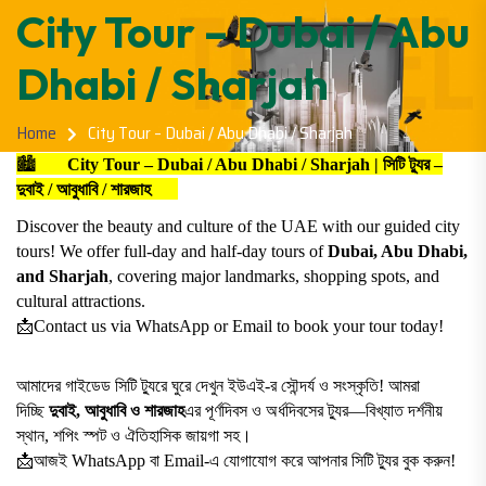
City Tour – Dubai / Abu
Dhabi / Sharjah
Home
City Tour – Dubai / Abu Dhabi / Sharjah
🏙️
City Tour – Dubai / Abu Dhabi / Sharjah | সিটি ট্যুর –
দুবাই / আবুধাবি / শারজাহ
Discover the beauty and culture of the UAE with our guided city
tours! We offer full-day and half-day tours of
Dubai, Abu Dhabi,
and Sharjah
, covering major landmarks, shopping spots, and
cultural attractions.
📩
Contact us via WhatsApp or Email to book your tour today!
আমাদের গাইডেড সিটি ট্যুরে ঘুরে দেখুন ইউএই-র সৌন্দর্য ও সংস্কৃতি! আমরা
দিচ্ছি
দুবাই, আবুধাবি ও শারজাহ
এর পূর্ণদিবস ও অর্ধদিবসের ট্যুর—বিখ্যাত দর্শনীয়
স্থান, শপিং স্পট ও ঐতিহাসিক জায়গা সহ।
📩
আজই WhatsApp বা Email-এ যোগাযোগ করে আপনার সিটি ট্যুর বুক করুন!